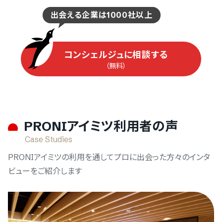
ログインするサービスの選択
出会える企業は1000社以上
『PRONIアイミツ』
『PRONIアイミツメンバーズ』
コンシェルジュに相談する
（無料）
PRONIアイミツ利用者の声
をご利用の方
Case Studies
PRONIアイミツの利用を通してプロに出会った方々のインタ
PRONIアイミツ
ビューをご紹介します
マイページにログイン