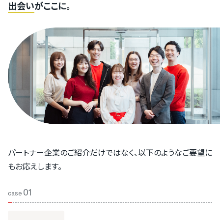
出会い
がここに。
33件
MAツール
43件
給与計算ソフト
234件
風評被害対策
逆SEO対策
62件
クラウドPBX
（SaaS）
35件
人事評価システム
84件
CTIシステム
63件
人事管理システム（HCM）
55件
SFA
21件
労務管理システム
パートナー企業のご紹介だけではなく、以下のようなご要望に
68件
メール配信システム
もお応えします。
90件
eラーニングシステム（LMS）
01
case
7件
福利厚生代行