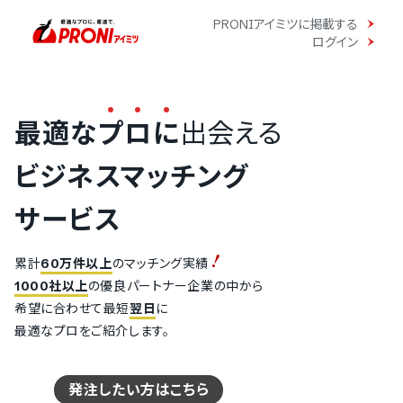
PRONIアイミツに掲載する
ログイン
最適な
プ
ロ
に
出会える
ビジネスマッチング
サービス
累計
60万件以上
のマッチング実績
1000社以上
の優良パートナー企業の中から
希望に合わせて最短
翌日
に
最適なプロをご紹介します。
発注したい方はこちら