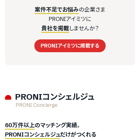
予約受付
1191件
人材紹介
案件不足でお悩み
の企業さま
78件
決済代行
相談窓口
PRONIアイミツに
営業職
428件
PR
貴社を掲載
しませんか？
企画・マーケティング
テレビPR
6件
受発注システム
2121件
物流倉庫
プログラマー・エンジニア
PRONIアイミツに掲載する
海外PR
発送代行
16件
販売管理システム
地域PR
FBA納品代行
1932件
人材派遣
3PL
飲食業
926件
DM発送
建設業
PRONIコンシェルジュ
1261件
イベント企画
227件
編集プロダクション
旅行・観光業
PRONI Concierge
コンサート・ライブ
（SaaS）
（SaaS）
60万件以上
のマッチング実績。
スポーツ
PRONIコンシェルジュ
だけがつくれる
76件
チャットボット
97件
勤怠管理システム
展示会