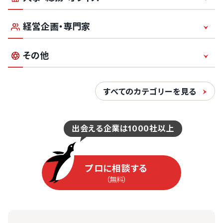
動画編集代行
645件
営業代行
動画広告
経営企画・専門家
訪問営業
3880件
印刷
CM制作
電話営業・テレアポ
その他
名刺
研修動画
4002件
税理士
成果報酬型
封筒
周年記念動画
すべてのカテゴリーを見る
（SaaS）
個人向け営業
シール・ステッカー・ラベル
2201件
社会保険労務士
BtoB向け営業
36件
ファイル転送サービス
1333件
Web広告
出会える企業は1000社以上
1405件
社員研修
1868件
コンサルティング
リスティング広告
11件
OCRサービス
639件
コールセンター
IT研修
SNS広告
（SaaS）
プロに相談する
電話代行
営業研修
（無料）
SEO対策
52件
ワークフローシステム
一次受付
パワハラ研修
リターゲティング広告
24時間対応
80件
会計ソフト
格安対応