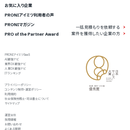
お気に入り企業
PRONIアイミツ利用者の声
PRONIマガジン
一括見積もりを依頼する
案件を獲得したい企業の方
PRO of the Partner Award
PRONIアイミツSaaS
AI最強ナビ
業界DX最強ナビ
人事DX最強ナビ
ITランキング
プライバシーポリシー
コンテンツ制作・運営ポリシー
利用規約
社会保険労務士・司法書士について
サイトマップ
運営会社
採用情報
お問い合わせ
よくある質問