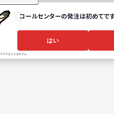
コールセンター
の
発注は初めてで
はい