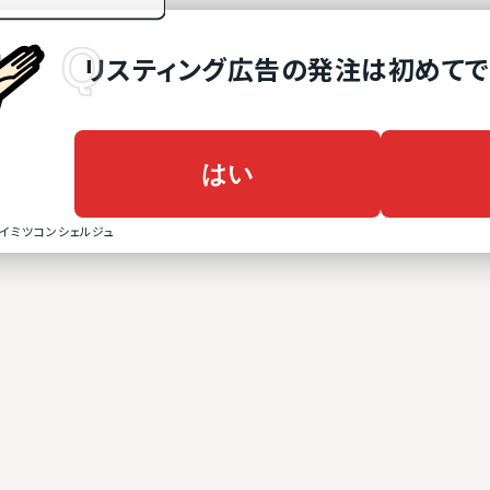
リスティング広告
の
発注は初めてで
はい