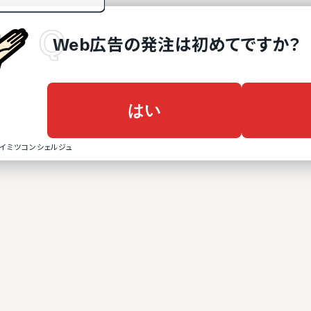
Web広告
の
発注は初めてですか？
はい