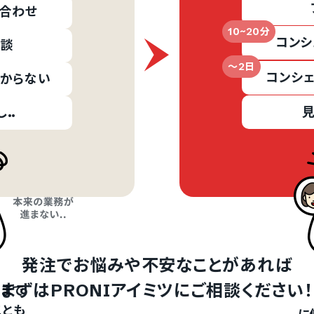
合わせ
10~20分
コンシ
商談
～2日
コンシ
からない
見
..
インするサービスの選択
『PRONIアイミツ』
『PRONIアイミツメンバーズ』
発注でお悩みや不安なことがあれば
まずはPRONIアイミツにご相談ください！
まで
ことも