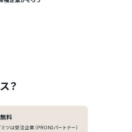
候補企業がそろう
ーズ
ス？
は無料
イミツは受注企業（PRONIパートナー）