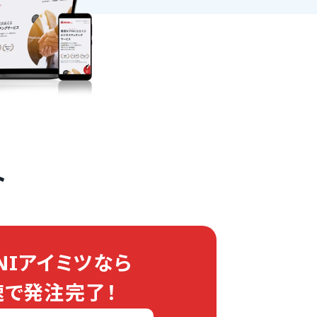
ト
NIアイミツなら
速で発注完了！