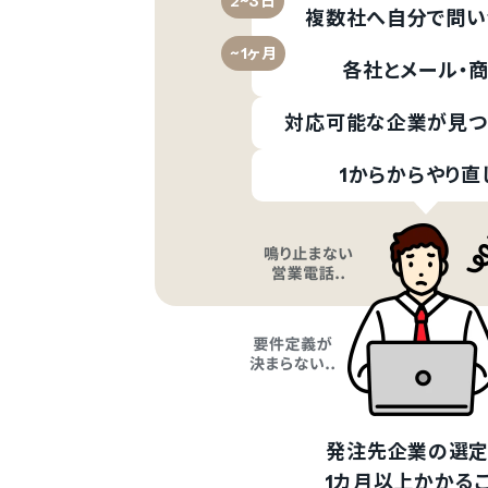
2~3日
複数社へ自分で問い
~1ヶ月
各社とメール・
対応可能な企業が見つ
1からからやり直し
ログ
発注先企業の選定
1カ月以上かかる