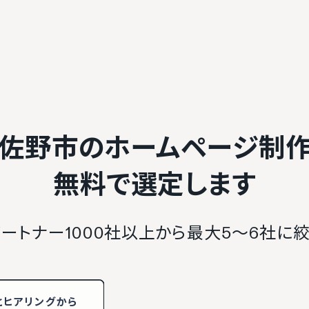
佐野市のホームページ制
無料で選定します
ートナー1000社以上から最大5〜6社に
と
ヒアリング
から