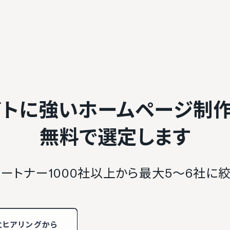
イトに強いホームページ制
無料で選定します
ートナー1000社以上から最大5〜6社に
と
ヒアリング
から