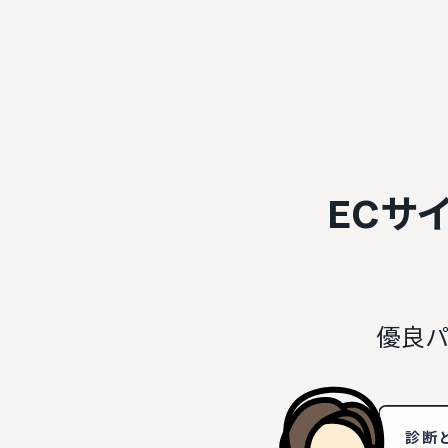
ECサ
優良パ
診断