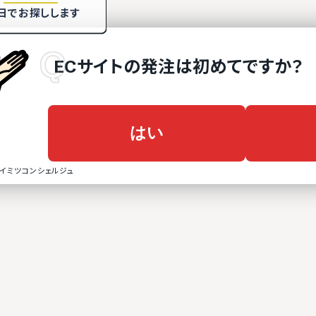
日でお探しします
ECサイト
の
発注は初めてですか？
はい