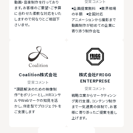
受賞コメント
動画・音楽制作を行っており
ます。お客様のご要望・ご予算
◾️企画提案無料 ◾️業界相場
に合わせた柔軟な対応をいた
の半額 ◾️全国対応
しますので何なりとご相談下
アニメーションから撮影まで
さいませ。
動画制作が初めての企業に
寄り添う制作会社
Coalition株式会社
株式会社FRIGG
ENTERPRISE
受賞コメント
受賞コメント
”課題解決のための映像制
作”をポリシーとし、HRコンサ
戦略立案からマーケティンン
ルやWebマーケの知見を活
グ実行支援、コンテンツ制作
かし、伴走型でプロジェクトを
まで一気通貫の体制で、お客
ご支援します
様に寄り添ったご提案を差し
上げます。