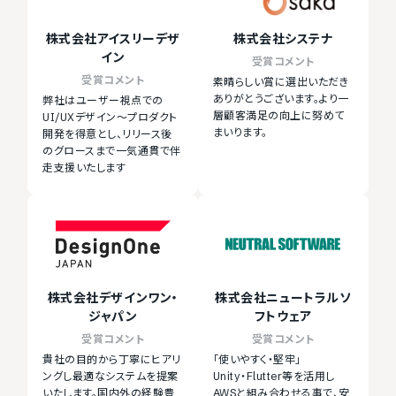
株式会社アイスリーデザ
株式会社システナ
イン
受賞コメント
受賞コメント
素晴らしい賞に選出いただき
ありがとうございます。より一
弊社はユーザー視点での
層顧客満足の向上に努めて
UI/UXデザイン～プロダクト
まいります。
開発を得意とし、リリース後
のグロースまで一気通貫で伴
走支援いたします
株式会社デザインワン・
株式会社ニュートラルソ
ジャパン
フトウェア
受賞コメント
受賞コメント
貴社の目的から丁寧にヒアリ
「使いやすく・堅牢」
ングし最適なシステムを提案
Unity・Flutter等を活用し
いたします。国内外の経験豊
AWSと組み合わせる事で、安