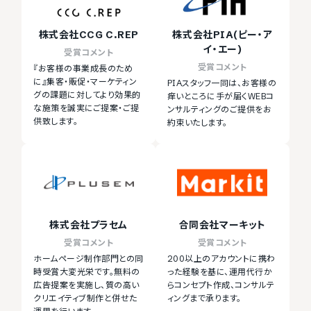
株式会社CCG C.REP
株式会社PIA(ピー・ア
イ・エー)
受賞コメント
受賞コメント
『お客様の事業成長のため
に』集客・販促・マーケティン
PIAスタッフ一同は、お客様の
グの課題に対してより効果的
痒いところに手が届くWEBコ
な施策を誠実にご提案・ご提
ンサルティングのご提供をお
供致します。
約束いたします。
株式会社プラセム
合同会社マーキット
受賞コメント
受賞コメント
ホームページ制作部門との同
200以上のアカウントに携わ
時受賞大変光栄です。無料の
った経験を基に、運用代行か
広告提案を実施し、質の高い
らコンセプト作成、コンサルテ
クリエイティブ制作と併せた
ィングまで承ります。