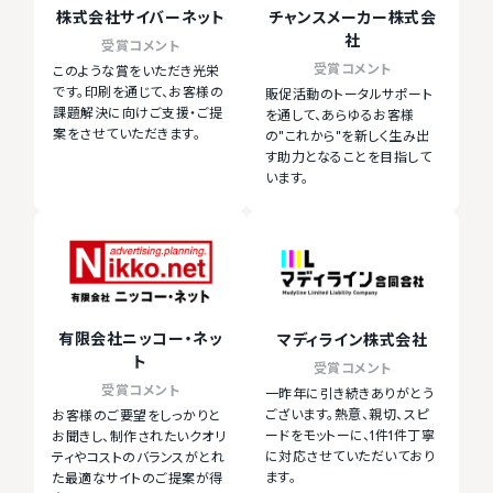
株式会社サイバーネット
チャンスメーカー株式会
社
受賞コメント
受賞コメント
このような賞をいただき光栄
です。印刷を通じて、お客様の
販促活動のトータルサポート
課題解決に向けご支援・ご提
を通して、あらゆるお客様
案をさせていただきます。
の"これから"を新しく生み出
す助力となることを目指して
います。
有限会社ニッコー・ネッ
マディライン株式会社
ト
受賞コメント
受賞コメント
一昨年に引き続きありがとう
ございます。熱意、親切、スピ
お客様のご要望をしっかりと
ードをモットーに、1件1件丁寧
お聞きし、制作されたいクオリ
に対応させていただいており
ティやコストのバランスがとれ
ます。
た最適なサイトのご提案が得