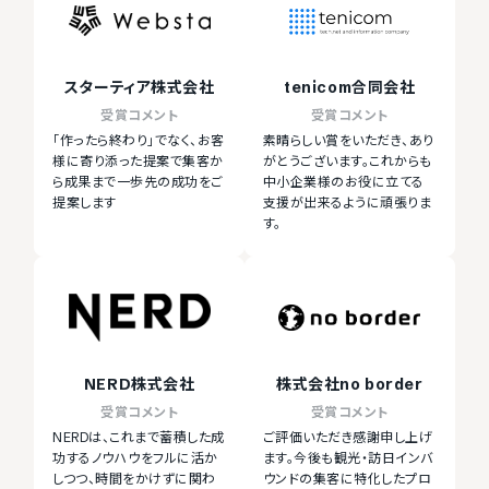
スターティア株式会社
tenicom合同会社
受賞コメント
受賞コメント
「作ったら終わり」でなく、お客
素晴らしい賞をいただき、あり
様に寄り添った提案で集客か
がとうございます。これからも
ら成果まで一歩先の成功をご
中小企業様のお役に立てる
提案します
支援が出来るように頑張りま
す。
NERD株式会社
株式会社no border
受賞コメント
受賞コメント
NERDは、これまで蓄積した成
ご評価いただき感謝申し上げ
功するノウハウをフルに活か
ます。今後も観光・訪日インバ
しつつ、時間をかけずに関わ
ウンドの集客に特化したプロ