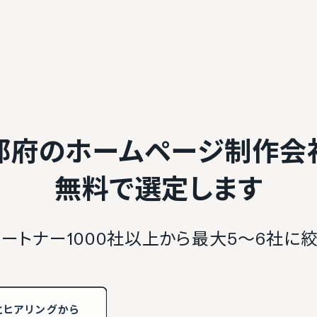
都府のホームページ制作会
無料で選定します
ートナー1000社以上から最大5〜6社に
と
ヒアリング
から