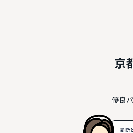
京
優良パ
診断