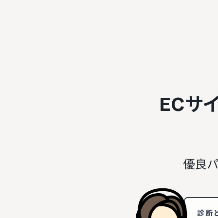
ECサ
優良パ
診断