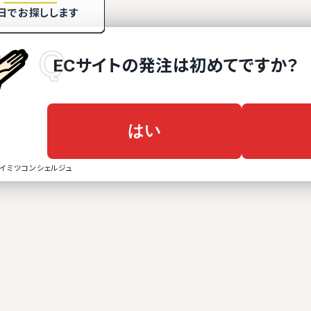
日でお探しします
ECサイト
の
発注は初めてですか？
はい