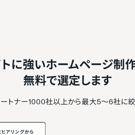
イトに強いホームページ制
無料で選定します
ートナー1000社以上から最大5〜6社に
と
ヒアリング
から