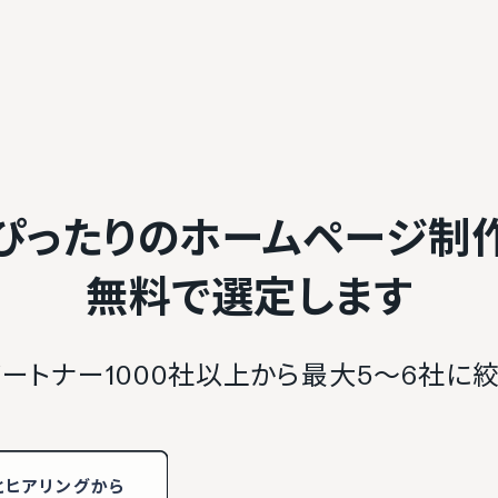
ぴったりのホームページ制
無料で選定します
ートナー1000社以上から最大5〜6社に
と
ヒアリング
から