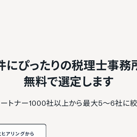
件にぴったりの税理士事務
無料で選定します
ートナー1000社以上から最大5〜6社に
と
ヒアリング
から