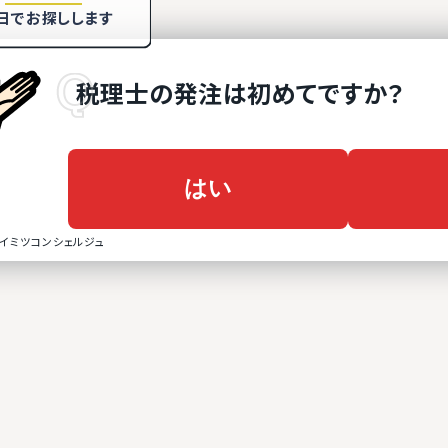
日でお探しします
税理士
の
発注は初めてですか？
はい