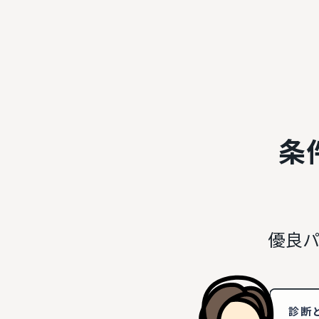
条
優良パ
診断