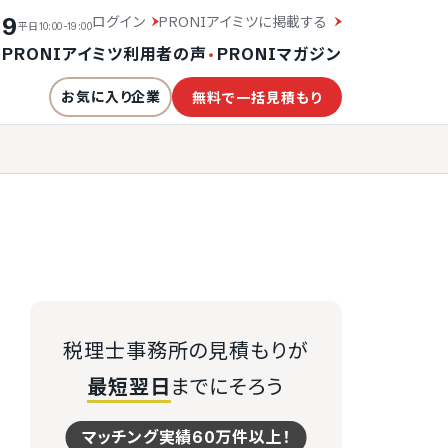
19
ログイン
PRONIアイミツに掲載する
平日10:00-19:00
・
PRONIアイミツ利用者の声
・
PRONIマガジン
お気に入り企業
無料で一括見積もり
税理士事務所の見積もりが
最短翌日
までにそろう
マッチング実績60万件以上！