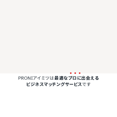
PRONIアイミツは
最適な
プ
ロ
に
出会える
ビジネスマッチングサービス
です
無料で一括見積もり
印刷会社が
一括見積もりをする
最短翌日
（無料）
に見つかる
PRONIアイミツ トップ
全国の印刷会社
印刷の自社対応と外注のメリッ