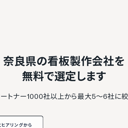
奈良県の看板製作会社を
無料で選定します
ートナー1000社以上から最大5〜6社に
と
ヒアリング
から