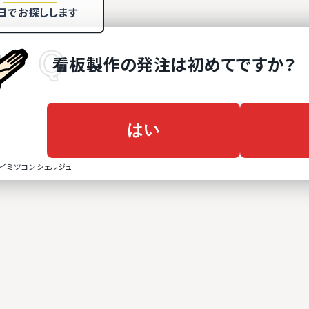
日でお探しします
看板製作
の
発注は初めてですか？
はい