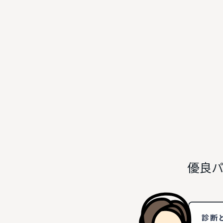
優良パ
診断