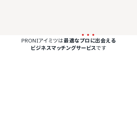
PRONIアイミツは
最適な
プ
ロ
に
出会える
ビジネスマッチングサービス
です
無料で一括見積もり
コンサルティング会社が
一括見積もりをする
最短翌日
（無料）
に見つかる
PRONIアイミツ トップ
全国のコンサルティング会社
コンサルティング
コンサルティングの流れ・手順
を解説
更新日：2025.01.08
企業の経営課題や人事課題など、さまざまな課題の解決