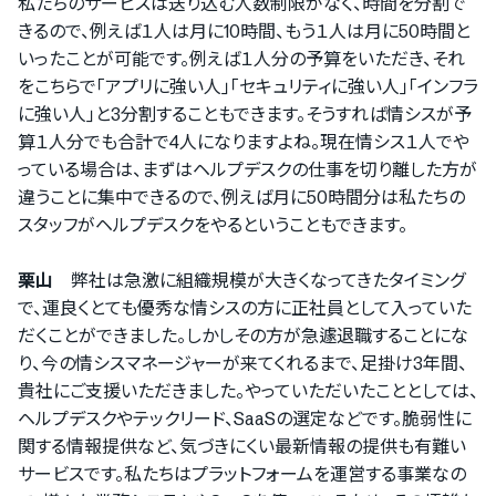
私たちのサービスは送り込む人数制限がなく、時間を分割で
きるので、例えば１人は月に10時間、もう１人は月に50時間と
いったことが可能です。例えば１人分の予算をいただき、それ
をこちらで｢アプリに強い人｣｢セキュリティに強い人｣｢インフラ
に強い人｣と3分割することもできます。そうすれば情シスが予
算１人分でも合計で4人になりますよね。現在情シス１人でや
っている場合は、まずはヘルプデスクの仕事を切り離した方が
違うことに集中できるので、例えば月に50時間分は私たちの
スタッフがヘルプデスクをやるということもできます。
栗山
弊社は急激に組織規模が大きくなってきたタイミング
で、運良くとても優秀な情シスの方に正社員として入っていた
だくことができました。しかしその方が急遽退職することにな
り、今の情シスマネージャーが来てくれるまで、足掛け3年間、
貴社にご支援いただきました。やっていただいたこととしては、
ヘルプデスクやテックリード、SaaSの選定などです。脆弱性に
関する情報提供など、気づきにくい最新情報の提供も有難い
サービスです。私たちはプラットフォームを運営する事業なの