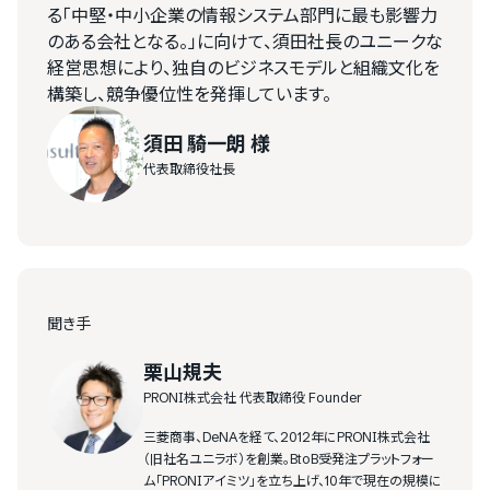
る「中堅・中小企業の情報システム部門に最も影響力
のある会社となる。」に向けて、須田社長のユニークな
経営思想により、独自のビジネスモデルと組織文化を
構築し、競争優位性を発揮しています。
須田 騎一朗 様
代表取締役社長
聞き手
栗山規夫
PRONI株式会社 代表取締役 Founder
三菱商事、DeNAを経て、2012年にPRONI株式会社
（旧社名ユニラボ）を創業。BtoB受発注プラットフォー
ム「PRONIアイミツ」を立ち上げ、10年で現在の規模に