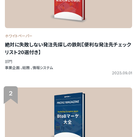
をご利用の方
ホワイトペーパー
PRONIアイミツメンバーズ
絶対に失敗しない発注先探しの鉄則【便利な発注先チェック
マイページにログイン
リスト20選付き】
部門
事業企画
、
総務
、
情報システム
2023.09.01
2