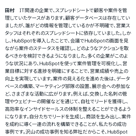
田村
IT関連の企業で、スプレッドシートで顧客や案件を管
理していたケースがあります。顧客データベースは存在してい
ましたが、誰がどの情報を管理しているかが不明確で、営業ス
タッフはそれぞれのスプレッドシートに依存していました。しか
し、HubSpotを導入したことで、会議でHubSpotの画面を見
ながら案件のステータスを確認し、どのようなアクションを取
るべきかを検討できるようになりました。多くの企業がこのよ
うな状況にあり、HubSpotを使って案件管理を可視化し、営
業目標に対する進捗を明確にすることで、営業成績や売上の
向上を実現しています。案件の見える化を進めた後は、データ
ベースの構築、マーケティング部隊の設置、展示会への参加な
ど、さまざまな活動に広がります。例えば、交換した名刺の管
理やウェビナーの開催などを通じて、自社でリードを獲得し、
高効率なインサイドセールスの体制を整えることができるよう
になります。自分たちでリードを生成し、商談を生み出し、案件
を成約に導く一連の流れを構築できることが、私たちの成功
事例です。沢山の成功事例を知る弊社だからこそ、HubSpot