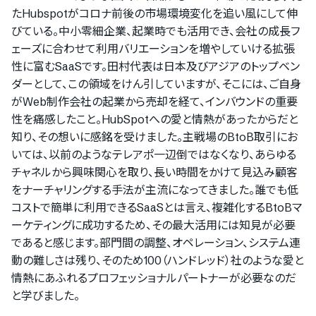
たHubspotがコロナ前後の市場環境変化を追い風にして伸
びている。中小零細企業、起業時でも活用でき、会社の成長フ
ェーズに合わせて利用バリエーションを増やしていける拡張
性に富むSaaSです。田村代表は日本及びアジアのトップベン
ダーとして、この領域をけん引していますが、そこには、ご自身
がWeb制作会社の起業から売却を経て、インバウンドの重要
性を痛感したこと。HubSpotへの愛と情熱があったからだと
知り、その想いに感銘を受けました。主戦場のBtoB取引にお
いては、以前のようなテレアポ一辺倒ではなくなり、あらゆる
チャネルから興味関心を取り、長い時間をかけて見込み顧客
をナーチャリングする手法が主流になってきました。誰でも低
コストで簡単に利用できるSaaSとは言え、複雑化するBtoBマ
ーケティングに成功するため、その最大活用には知見が必要
であると感じます。部門間の調整、オペレーション、システム連
動の難しさは残り、そのため100（ハンドレッド）社のような愛と
情熱にあふれるプロフェッショナルパートナーが必要なのだ
と学びました。