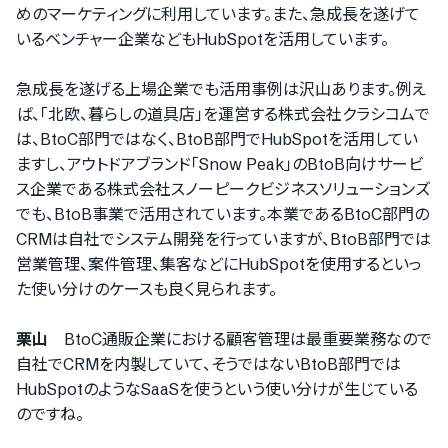
めのマーケティングに利用しています。また、急成長を遂げて
PRONIアイミツ
いるベンチャー企業などもHubSpotを活用しています。
マイページにログイン
急成長を遂げる上場企業でも活用事例は沢山あります。例え
ば、「北欧、暮らしの道具店」を運営する株式会社クラシコムで
は、BtoC部門ではなく、BtoB部門でHubSpotを活用してい
ますし、アウトドアブランド「Snow Peak」のBtoB向けサービ
をご利用の方
ス企業である株式会社スノーピークビジネスソリューションズ
でも、BtoB事業で活用されています。本業であるBtoC部門の
CRMは自社でシステム開発を行っていますが、BtoB部門では
PRONIアイミツメンバーズ
営業管理、案件管理、集客などにHubSpotを使用するといっ
マイページにログイン
た使い分けのケースも良く見られます。
栗山
BtoC通販企業における顧客管理は最重要業務なので
自社でCRMを内製していて、そうではないBtoB部門では
HubSpotのようなSaaSを使うという使い分けが生じている
のですね。