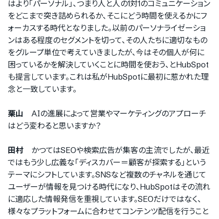
はより「パーソナル」、つまり人と人の1対1のコミュニケーション
をどこまで突き詰められるか、そこにどう時間を使えるかにフ
ォーカスする時代となりました。以前のパーソナライゼーショ
ンはある程度のセグメントを切って、その人たちに適切なもの
をグループ単位で考えていきましたが、今はその個人が何に
困っているかを解決していくことに時間を使おう、とHubSpot
も提言しています。これは私がHubSpotに最初に惹かれた理
念と一致しています。
栗山
AIの進展によって営業やマーケティングのアプローチ
はどう変わると思いますか？
田村
かつてはSEOや検索広告が集客の主流でしたが、最近
ではもう少し広義な「ディスカバー＝顧客が探索する」という
テーマにシフトしています。SNSなど複数のチャネルを通じて
ユーザーが情報を見つける時代になり、HubSpotはその流れ
に適応した情報発信を重視しています。SEOだけではなく、
様々なプラットフォームに合わせてコンテンツ配信を行うこと