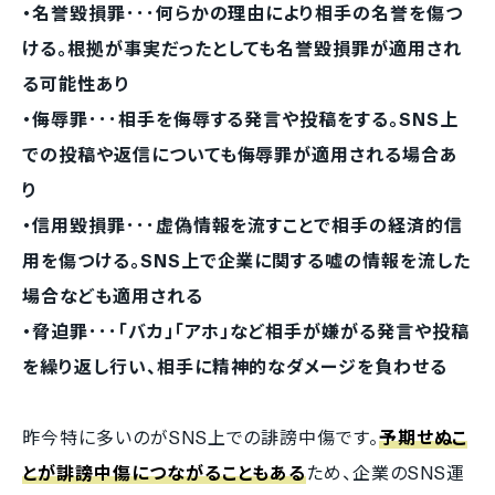
・名誉毀損罪･･･何らかの理由により相手の名誉を傷つ
ける。根拠が事実だったとしても名誉毀損罪が適用され
る可能性あり
・侮辱罪･･･相手を侮辱する発言や投稿をする。SNS上
での投稿や返信についても侮辱罪が適用される場合あ
り
・信用毀損罪･･･虚偽情報を流すことで相手の経済的信
用を傷つける。SNS上で企業に関する嘘の情報を流した
場合なども適用される
・脅迫罪･･･「バカ」「アホ」など相手が嫌がる発言や投稿
を繰り返し行い、相手に精神的なダメージを負わせる
昨今特に多いのがSNS上での誹謗中傷です。
予期せぬこ
とが誹謗中傷につながることもある
ため、企業のSNS運