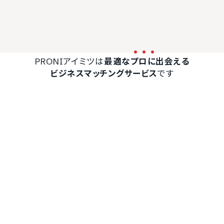
PRONIアイミツは
最適な
プ
ロ
に
出会える
ビジネスマッチングサービス
です
無料で一括見積もり
風評被害対策会社が
一括見積もりをする
最短翌日
（無料）
に見つかる
PRONIアイミツ トップ
全国の風評被害対策会社
風評被害対策の外注
風評被害対策の外注にかかる
期間・スケジュール
更新日：2025.01.08
ネット上にある情報は瞬く間に拡散されるため、風評被