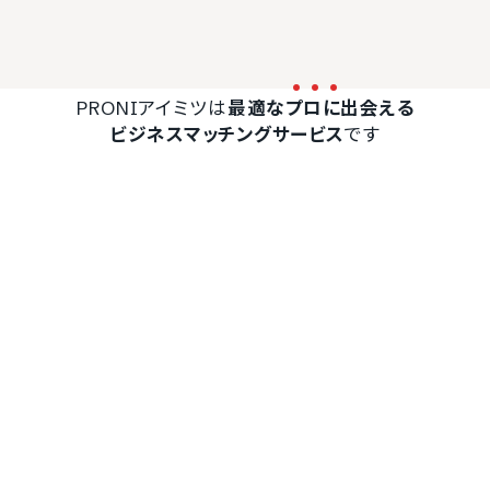
PRONIアイミツは
最適な
プ
ロ
に
出会える
ビジネスマッチングサービス
です
無料で一括見積もり
イベント企画会社が
一括見積もりをする
最短翌日
（無料）
に見つかる
PRONIアイミツ トップ
全国のイベント企画会社
イベント企画の外注メ
イベント企画の外注メリット・
デメリット
更新日：2025.01.08
イベント企画を自社で行うか、外注するか悩むケースは
多いでしょう。コスト面や効果の面で、外注に踏み切れな