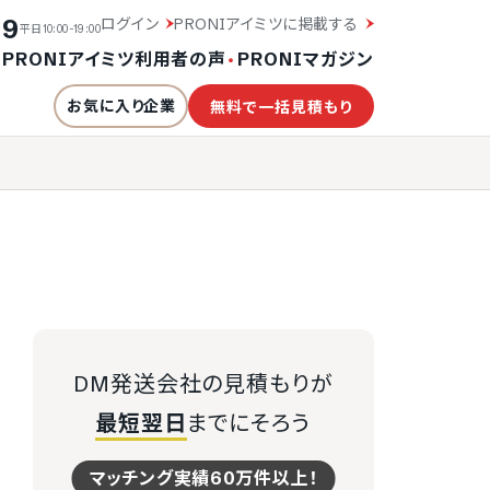
19
ログイン
PRONIアイミツに掲載する
平日10:00-19:00
・
PRONIアイミツ利用者の声
・
PRONIマガジン
お気に入り企業
無料で一括見積もり
DM発送会社の見積もりが
最短翌日
までにそろう
マッチング実績60万件以上！