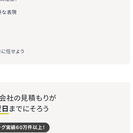
要な表現
ロに任せよう
送会社の見積もりが
翌日
までにそろう
ング実績60万件以上！