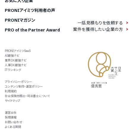
お気に入り企業
PRONIアイミツ利用者の声
PRONIマガジン
一括見積もりを依頼する
案件を獲得したい企業の方
PRO of the Partner Award
PRONIアイミツSaaS
AI最強ナビ
業界DX最強ナビ
人事DX最強ナビ
ITランキング
プライバシーポリシー
コンテンツ制作・運営ポリシー
利用規約
社会保険労務士・司法書士について
サイトマップ
運営会社
採用情報
お問い合わせ
よくある質問