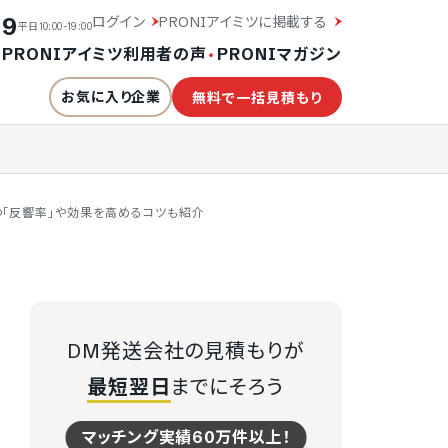
19
ログイン
PRONIアイミツに掲載する
平日10:00-19:00
・
PRONIアイミツ利用者の声
・
PRONIマガジン
お気に入り企業
無料で一括見積もり
つ「反響率」や効果を高めるコツも紹介
DM発送会社の見積もりが
最短翌日
までにそろう
マッチング実績60万件以上！