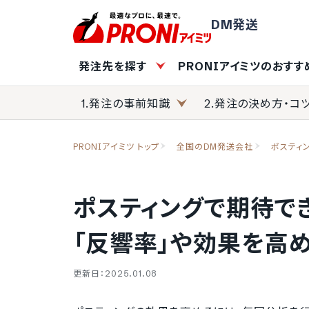
DM発送
発注先を探す
PRONIアイミツのおす
1.発注の事前知識
2.発注の決め方・コ
PRONIアイミツ トップ
全国のDM発送会社
ポスティ
ポスティングで期待で
「反響率」や効果を高
更新日：2025.01.08