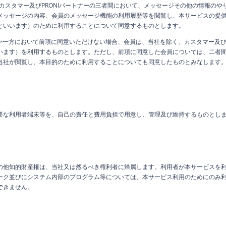
社、カスタマー及びPRONIパートナーの三者間において、メッセージその他の情報の
メッセージの内容、会員のメッセージ機能の利用履歴等を閲覧し、本サービスの提
といいます）のために利用することについて同意するものとします。
れか一方において前項に同意いただけない場合、会員は、当社を除く、カスタマー及び
います）を利用するものとします。ただし、前項に同意した会員については、二者
当社が閲覧し、本目的のために利用することについても同意したものとみなします
要な利用者端末等を、自己の責任と費用負担で用意し、管理及び維持するものとし
の他知的財産権は、当社又は然るべき権利者に帰属します。利用者が本サービスを
ーク並びにシステム内部のプログラム等については、本サービス利用のためにのみ
できません。