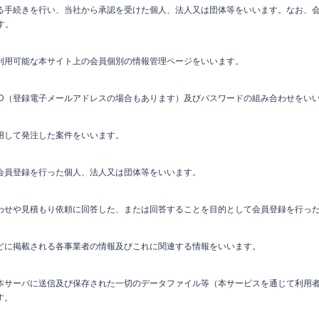
る手続きを行い、当社から承認を受けた個人、法人又は団体等をいいます。なお、会員
す。
利用可能な本サイト上の会員個別の情報管理ページをいいます。
ID（登録電子メールアドレスの場合もあります）及びパスワードの組み合わせをい
用して発注した案件をいいます。
会員登録を行った個人、法人又は団体等をいいます。
わせや見積もり依頼に回答した、または回答することを目的として会員登録を行っ
どに掲載される各事業者の情報及びこれに関連する情報をいいます。
本サーバに送信及び保存された一切のデータファイル等（本サービスを通じて利用
す。