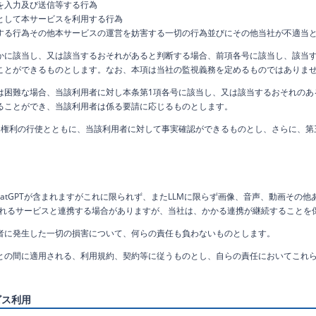
を入力及び送信等する行為
として本サービスを利用する行為
する行為その他本サービスの運営を妨害する一切の行為並びにその他当社が不適当
かに該当し、又は該当するおそれがあると判断する場合、前項各号に該当し、該当
ことができるものとします。なお、本項は当社の監視義務を定めるものではありま
は困難な場合、当該利用者に対し本条第1項各号に該当し、又は該当するおそれのあ
ることができ、当該利用者は係る要請に応じるものとします。
は権利の行使とともに、当該利用者に対して事実確認ができるものとし、さらに、第
hatGPTが含まれますがこれに限られず、またLLMに限らず画像、音声、動画その
されるサービスと連携する場合がありますが、当社は、かかる連携が継続することを
者に発生した一切の損害について、何らの責任も負わないものとします。
との間に適用される、利用規約、契約等に従うものとし、自らの責任においてこれ
ビス利用