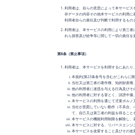
利用者は、自らの意思によって本サービス
存データの内容その他本サービスの利用に
利用者自らの責任及び判断で利用するもの
利用者は、本サービスの利用により第三者
れら損害及び紛争等に関して一切の責任を
第8条（禁止事項）
利用者は、本サービスを利用するにあたり
本規約(第23条各号を含むがこれらに
当社又は第三者の著作権、知的財産権
他の利用者に迷惑を与える行為及びそ
他の利用者に対する冒とく、誹謗中傷
本サービスの利用を通じて児童ポルノ
当社が意図していない動作（不具合、
て、自己又は第三者の利益を得ること
本サービスの機能利用制限を解除し、
本サービスに対する、リバースエンジ
本サービスを改変すること及びその改