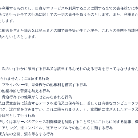
を利用するものとし、自身が本サービスを利用することに関する全ての責任並びに
基づき行った全ての行為に関しての一切の責任を負うものとします。また、利用者
とします。
に損害を与えた場合又は第三者との間で紛争等が生じた場合、これらの事態を当該
負わないものとします。
、次のいずれかに該当する行為又は該当するおそれのある行為を行ってはなりませ
限られません。)に違反する行為
、プライバシー権、肖像権その他権利を侵害する行為
の他精神的な苦痛を与える行為
、脅迫行為その他嫌がらせとみなされる行為
又は児童虐待に該当するデータを送信又は保存等し、若しくは有害なコンピュータ
バグ、誤作動を含みますが、これに限られません。）、意図的に改ざんしたデータ
を目的として行う行為
若しくは本サーバのアクセス制御機能を解除すること並びにこれらに関する情報、
ニアリング、逆コンパイル、逆アセンブルその他これらに類する行為
変方法の公開、頒布等をする行為