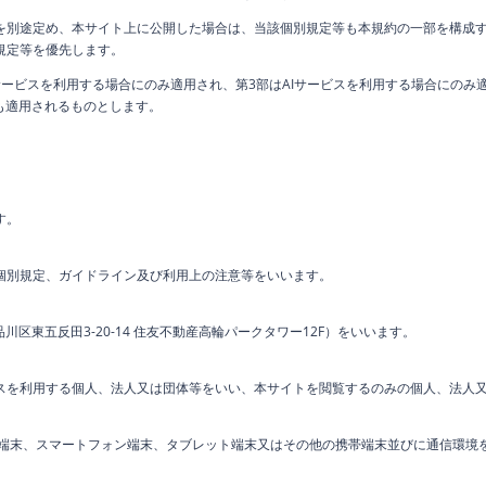
を別途定め、本サイト上に公開した場合は、当該個別規定等も本規約の一部を構成
規定等を優先します。
ービスを利用する場合にのみ適用され、第3部はAIサービスを利用する場合にのみ
も適用されるものとします。
す。
個別規定、ガイドライン及び利用上の注意等をいいます。
川区東五反田3-20-14 住友不動産高輪パークタワー12F）をいいます。
スを利用する個人、法人又は団体等をいい、本サイトを閲覧するのみの個人、法人又
C端末、スマートフォン端末、タブレット端末又はその他の携帯端末並びに通信環境