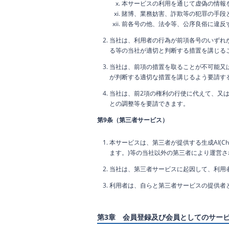
本サービスの利用を通じて虚偽の情報
賭博、業務妨害、詐欺等の犯罪の手段
前各号の他、法令等、公序良俗に違反
当社は、利用者の行為が前項各号のいずれ
る等の当社が適切と判断する措置を講じる
当社は、前項の措置を取ることが不可能又
が判断する適切な措置を講じるよう要請す
当社は、前2項の権利の行使に代えて、又
との調整等を要請できます。
第9条（第三者サービス）
本サービスは、第三者が提供する生成AI(C
ます。)等の当社以外の第三者により運営
当社は、第三者サービスに起因して、利用
利用者は、自らと第三者サービスの提供者
第3章 会員登録及び会員としてのサー