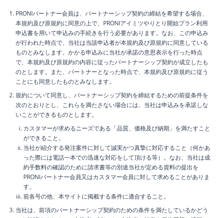
PRONIパートナー会員は、パートナーシップ契約の締結を希望する場合、
本規約及び原規約に同意の上で、PRONIアイミツやりとり開始プラン利用
申込書を用いて申込みの手続きを行う必要があります。なお、この申込み
が行われた時点で、当社は当該申込者が本規約及び原規約に同意している
ものとみなします。かかる申込みに当社が承諾の意思表示を行った時点
で、本規約及び原規約の内容に従ったパートナーシップ契約が成立したも
のとします。また、パートナーとなった時点で、本規約及び原規約に従う
ことにも同意したものとみなします。
規約について同意し、パートナーシップ契約を締結するための前提条件を
次のとおりとし、これらを満たさない場合には、当社は申込みを承諾しな
いことができるものとします。
カスタマーが求めるニーズである「品質、価格及び納期」を満たすこと
ができること。
当社が紹介する発注案件に対して誠実かつ真摯に対応すること（何かあ
った際には電話一本での迅速な対応をして頂ける等）。なお、当社は成
約手数料の確認のために請求書等の別途当社が定める資料の提出を
PRONIパートナー会員又はカスタマー会員に対して求めることがありま
す。
前各号の他、本サイトに掲載する条件に適合すること。
当社は、前項のパートナーシップ契約のための条件を満たしているかどう