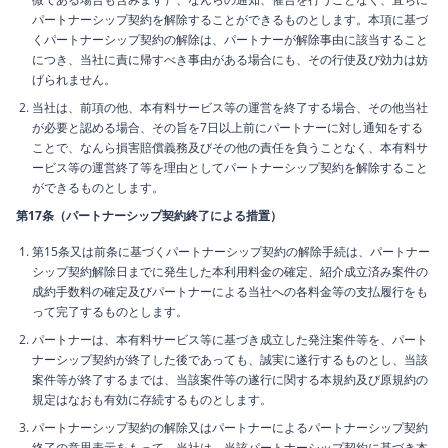
パートナーシップ契約を解除することができるものとします。本項に基づ
くパートナーシップ契約の解除は、パートナーが解除事由に該当すること
につき、当社に責に帰すべき事由がある場合にも、その行使及び効力は妨
げられません。
当社は、前項の他、本有料サービス等の運営を終了する場合、その他当社
が必要と認める場合、その旨を7日以上前にパートナーに対し通知をする
ことで、なんら損害賠償義務及びその他の責任を負うことなく、本有料サ
ービス等の運営終了等を理由としてパートナーシップ契約を解除すること
ができるものとします。
第17条（パートナーシップ契約終了による措置）
第15条又は前条に基づくパートナーシップ契約の解除手続は、パートナー
シップ契約解除日までに発生した本利用料金の確定、紹介成立済み案件の
成約手数料の確定及びパートナーによる当社への各料金等の支払履行をも
って完了するものとします。
パートナーは、本有料サービス等に基づき成立した発注案件等を、パート
ナーシップ契約が終了した後であっても、誠実に遂行するものとし、当該
案件等が終了するまでは、当該案件等の遂行に関する本規約及び原規約の
規定はなおも有効に存続するものとします。
パートナーシップ契約の解除又はパートナーによるパートナーシップ契約
終了の意思表示をもって、当社は、当該パートナーシップ契約に基づき本