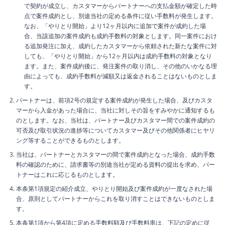
で契約が成立し、カスタマーからパートナーへの支払金額が確定した時
点で案件成約とし、別途当社の定める条件に従い手数料が発生します。
なお、「やりとり開始」より12ヶ月以内に追加で案件が成約した場
合、当該追加の案件成約も成約手数料の対象とします。同一案件におけ
る追加発注に加え、成約したカスタマーから依頼された新たな案件に対
しても、「やりとり開始」から12ヶ月以内は成約手数料の対象となり
ます。また、案件成約後に、発注案件の取り消し、その他のいかなる理
由によっても、成約手数料が減額又は返金されることはないものとしま
す。
パートナーは、前項2号の規定する案件成約が発生した場合、及びカスタ
マーから入金があった場合に、当社に対しその旨をすみやかに通知するも
のとします。なお、当社は、パートナー及びカスタマー間での案件成約の
可否及び取引状況の進捗等についてカスタマー及びその他関係者にヒヤリ
ング等することができるものとします。
当社は、パートナーとカスタマーの間で案件成約となった場合、成約手数
料の確認のために、請求書等の別途当社が定める資料の提出を求め、パー
トナーはこれに応じるものとします。
本条第1項規定の紹介成立、やりとり開始及び案件成約が一度なされた場
合、原則としてパートナーからこれを取り消すことはできないものとしま
す。
本条第1項から第4項に定める手数料額及び手数料率は、下記の定めに従