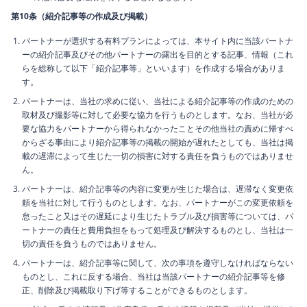
第10条（紹介記事等の作成及び掲載）
パートナーが選択する有料プランによっては、本サイト内に当該パートナ
ーの紹介記事及びその他パートナーの露出を目的とする記事、情報（これ
らを総称して以下「紹介記事等」といいます）を作成する場合がありま
す。
パートナーは、当社の求めに従い、当社による紹介記事等の作成のための
取材及び撮影等に対して必要な協力を行うものとします。なお、当社が必
要な協力をパートナーから得られなかったことその他当社の責めに帰すべ
からざる事由により紹介記事等の掲載の開始が遅れたとしても、当社は掲
載の遅滞によって生じた一切の損害に対する責任を負うものではありませ
ん。
パートナーは、紹介記事等の内容に変更が生じた場合は、遅滞なく変更依
頼を当社に対して行うものとします。なお、パートナーがこの変更依頼を
怠ったこと又はその遅延により生じたトラブル及び損害等については、パ
ートナーの責任と費用負担をもって処理及び解決するものとし、当社は一
切の責任を負うものではありません。
パートナーは、紹介記事等に関して、次の事項を遵守しなければならない
ものとし、これに反する場合、当社は当該パートナーの紹介記事等を修
正、削除及び掲載取り下げ等することができるものとします。