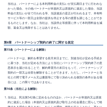
当社は、パートナーによる本利用料金の支払いが支払期日までに行われな
かった場合、その他パートナーが本規約又は原規約に違反した場合、当該
料金の支払いが全て行われる等、当該違反の是正が行われるまで、本有料
サービス等の一部又は全部の提供を停止する等の措置を講じることができ
るものとします。なお、当社は、当該停止等措置に伴って本利用料金を減
額、返金又は免除することはありません。
第6章 パートナーシップ契約の終了に関する規定
第15条（パートナーによる解除）
パートナーは、解約を希望する前月末日までに、別途当社が定める手続き
に基づき、当社が定める方法により当社にパートナーシップ契約終了の意
思表示を届け出ることで、解約希望月の末日をもって、パートナーシップ
契約の一部又は全部を解除することができます。ただし、パートナーと当
社との間で電子メール又は書面等にて取り決められる個別の条件がある場
合には、この限りではありません。
第16条（当社による解除）
当社は、民法第542条に定めるもののほか、パートナーが本規約又は原規
約に違反した場合（本規約又は原規約及び取引上の社会通念に照らして軽
微である場合も含みます）、なんらの通知、催告を行うことなく、直ちに