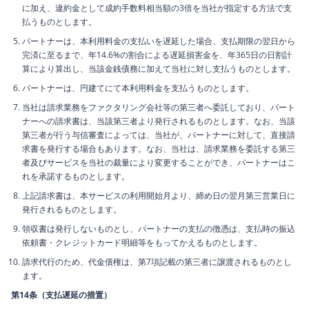
に加え、違約金として成約手数料相当額の3倍を当社が指定する方法で支
払うものとします。
パートナーは、本利用料金の支払いを遅延した場合、支払期限の翌日から
完済に至るまで、年14.6%の割合による遅延損害金を、年365日の日割計
算により算出し、当該金銭債務に加えて当社に対し支払うものとします。
パートナーは、円建てにて本利用料金を支払うものとします。
当社は請求業務をファクタリング会社等の第三者へ委託しており、パート
ナーへの請求書は、当該第三者より発行されるものとします。なお、当該
第三者が行う与信審査によっては、当社が、パートナーに対して、直接請
求書を発行する場合もあります。なお、当社は、請求業務を委託する第三
者及びサービスを当社の裁量により変更することができ、パートナーはこ
れを承諾するものとします。
上記請求書は、本サービスの利用開始月より、締め日の翌月第三営業日に
発行されるものとします。
領収書は発行しないものとし、パートナーの支払の徴憑は、支払時の振込
依頼書・クレジットカード明細等をもってかえるものとします。
請求代行のため、代金債権は、第7項記載の第三者に譲渡されるものとし
ます。
第14条（支払遅延の措置）