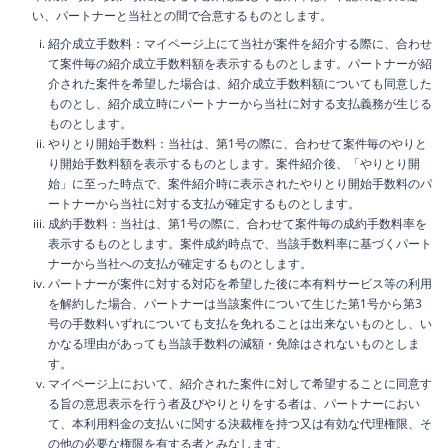
い、パートナーと当社との間で合意するものとします。
紹介成立手数料：マイページ上にて当社が案件を紹介する際に、合わせ
て案件毎の紹介成立手数料額を表示するものとします。パートナーが紹
介された案件を希望した場合は、紹介成立手数料額についても同意した
ものとし、紹介成立時にパートナーから当社に対する支払義務が生じる
ものとします。
やりとり開始手数料：当社は、第1号の際に、合わせて案件毎のやりと
り開始手数料額を表示するものとします。案件紹介後、「やりとり開
始」に至った時点で、案件紹介時に表示されたやりとり開始手数料のパ
ートナーから当社に対する支払が確定するものとします。
成約手数料：当社は、第1号の際に、合わせて案件毎の成約手数料率を
表示するものとします。案件成約時点で、当該手数料率に基づくパート
ナーから当社への支払が確定するものとします。
パートナーが案件に対する対応を希望した後に本有料サービス等の利用
を解約した場合、パートナーは当該案件について生じた第1号から第3
号の手数料いずれについても支払を免れることは出来ないものとし、い
かなる理由があっても当該手数料の減額・免除はされないものとしま
す。
マイページ上において、紹介された案件に対して希望することに同意す
る旨の意思表示を行う者及びやりとりをする者は、パートナーにおい
て、本利用料金の支払いに関する決裁権を持つ又は有効な代理権限、そ
の他の必要な権限を有する者とみなします。