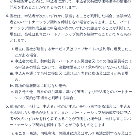
かを確認するために、申込者に対して、申込者の特徴や価格帯等の情報の
開示を求めることができるものとします。
当社は、申込者が次のいずれかに該当することが判明した場合、当該申込
者とのパートナーシップ契約を締結しない場合があります。また、パート
ナーシップ契約成立後に申込者が次のいずれかに該当することが判明した
場合は、当社は直ちにパートナーシップ契約を解除することができるもの
とします。
過去に当社が運営するサービス又はウェブサイトの規約等に違反したこ
とがある場合。
申込者の社員、契約社員、パートタイム労働者又はその他従業員等によ
る申込みの場合において、決裁権限者より了承を得ていなかった場合。
申込みを通じて当社に提出又は届け出た内容に虚偽又は誤りがある場
合。
前項の情報開示に応じない場合。
前各号の他、当社の取引基準に基づく審査により申込者とのパートナー
シップ契約が不適当と判断する場合。
前項の他、当社は、申込者が次のいずれかを行う者である場合は、申込み
を承諾しない場合があります。また、パートナーシップ契約成立後に申込
者が次のいずれかを行う者であることが判明した場合は、当社は直ちにパ
ートナーシップ契約を解除することができるものとします。
モニター商法、内職商法、無限連鎖講又はマルチ商法に関するか又はこ