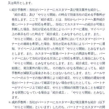
又は両方とします。
紹介手数料：当社がパートナーにカスタマー及び発注案件を紹介し、
「紹介成立」及び「やりとり開始」の時点で別途当社の定める手数料が
発生します。ここで「紹介成立」とは、当社からパートナーへ案件紹介
後にパートナーが対応を希望し、当社にてカスタマーへの紹介が可能と
判断した場合、当社が定める方法によりパートナーに通知、マイページ
上の表示を行った時点で「紹介成立」とみなすものとします。また、
「やりとり開始」とは、紹介成立した案件においてカスタマーがパート
ナーとの連絡を希望した場合、当社が定める方法によりパートナーに通
知、マイページ上の表示を行った時点で「やりとり開始」とみなすもの
とします。また、カスタマーが直接パートナーとの商談を希望し、パー
トナーにおいて当社が定める方法により対応を希望した場合においても
「やりとり開始」とみなすものとします。また、紹介成立、やりとり開
始後に、発注案件の取り消し、その他のいかなる理由によっても、紹介
手数料が減額又は返金されることはないものとします。また、メールサ
ーバーのエラーその他の事情により紹介成立、やりとり開始の通知や発
信がパートナーにおいて確認できない場合が生じたとしても、パートナ
ーがマイページ上で紹介成立、やりとり開始の状態であることを確認で
きる状態になっている場合は「紹介成立」、「やりとり開始」とみなし
ます。
成約手数料：当社がパートナーにカスタマー及び発注案件を紹介（以下
「やりとり開始」といいます）したのち、パートナーとカスタマーの間