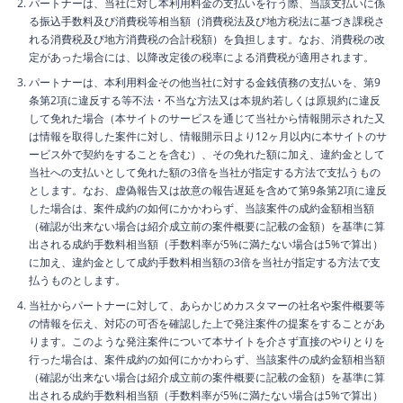
パートナーは、当社に対し本利用料金の支払いを行う際、当該支払いに係
る振込手数料及び消費税等相当額（消費税法及び地方税法に基づき課税さ
れる消費税及び地方消費税の合計税額）を負担します。なお、消費税の改
定があった場合には、以降改定後の税率による消費税が適用されます。
パートナーは、本利用料金その他当社に対する金銭債務の支払いを、第9
条第2項に違反する等不法・不当な方法又は本規約若しくは原規約に違反
して免れた場合（本サイトのサービスを通じて当社から情報開示された又
は情報を取得した案件に対し、情報開示日より12ヶ月以内に本サイトのサ
ービス外で契約をすることを含む）、その免れた額に加え、違約金として
当社への支払いとして免れた額の3倍を当社が指定する方法で支払うもの
とします。なお、虚偽報告又は故意の報告遅延を含めて第9条第2項に違反
した場合は、案件成約の如何にかかわらず、当該案件の成約金額相当額
（確認が出来ない場合は紹介成立前の案件概要に記載の金額）を基準に算
出される成約手数料相当額（手数料率が5%に満たない場合は5%で算出）
に加え、違約金として成約手数料相当額の3倍を当社が指定する方法で支
払うものとします。
当社からパートナーに対して、あらかじめカスタマーの社名や案件概要等
の情報を伝え、対応の可否を確認した上で発注案件の提案をすることがあ
ります。このような発注案件について本サイトを介さず直接のやりとりを
行った場合は、案件成約の如何にかかわらず、当該案件の成約金額相当額
（確認が出来ない場合は紹介成立前の案件概要に記載の金額）を基準に算
出される成約手数料相当額（手数料率が5%に満たない場合は5%で算出）