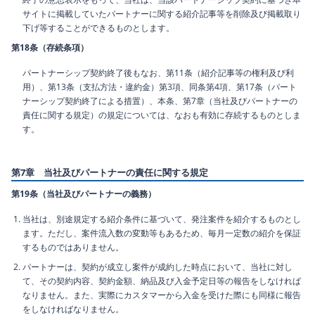
サイトに掲載していたパートナーに関する紹介記事等を削除及び掲載取り
下げ等することができるものとします。
第18条（存続条項）
パートナーシップ契約終了後もなお、第11条（紹介記事等の権利及び利
用）、第13条（支払方法・違約金）第3項、同条第4項、第17条（パート
ナーシップ契約終了による措置）、本条、第7章（当社及びパートナーの
責任に関する規定）の規定については、なおも有効に存続するものとしま
す。
第7章 当社及びパートナーの責任に関する規定
第19条（当社及びパートナーの義務）
当社は、別途規定する紹介条件に基づいて、発注案件を紹介するものとし
ます。ただし、案件流入数の変動等もあるため、毎月一定数の紹介を保証
するものではありません。
パートナーは、契約が成立し案件が成約した時点において、当社に対し
て、その契約内容、契約金額、納品及び入金予定日等の報告をしなければ
なりません。また、実際にカスタマーから入金を受けた際にも同様に報告
をしなければなりません。