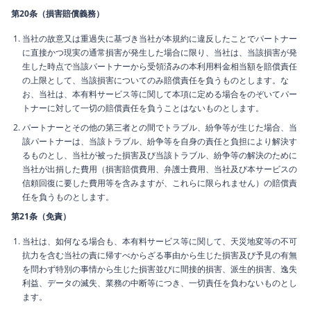
第20条（損害賠償義務）
当社の故意又は重過失に基づき当社が本規約に違反したことでパートナー
に直接かつ現実の通常損害が発生した場合に限り、当社は、当該損害が発
生した時点で当該パートナーから受領済みの本利用料金相当額を賠償責任
の上限として、当該損害についてのみ賠償責任を負うものとします。な
お、当社は、本有料サービス等に関して本項に定める場合をのぞいてパー
トナーに対して一切の賠償責任を負うことはないものとします。
パートナーとその他の第三者との間でトラブル、紛争等が生じた場合、当
該パートナーは、当該トラブル、紛争等を自身の責任と負担により解決す
るものとし、当社が被った損害及び当該トラブル、紛争等の解決のために
当社が出捐した費用（損害賠償費用、弁護士費用、当社及び本サービスの
信頼回復に要した費用等を含みますが、これらに限られません）の賠償責
任を負うものとします。
第21条（免責）
当社は、如何なる場合も、本有料サービス等に関して、天災地変等の不可
抗力を含む当社の責に帰すべからざる事由から生じた損害及び予見の有無
を問わず特別の事情から生じた損害並びに間接的損害、派生的損害、逸失
利益、データの滅失、業務の中断等につき、一切責任を負わないものとし
ます。