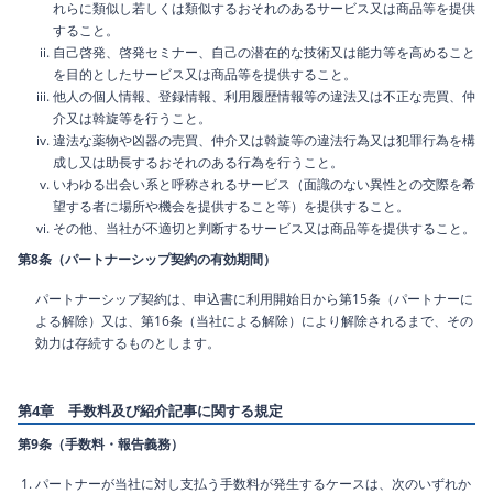
れらに類似し若しくは類似するおそれのあるサービス又は商品等を提供
すること。
自己啓発、啓発セミナー、自己の潜在的な技術又は能力等を高めること
を目的としたサービス又は商品等を提供すること。
他人の個人情報、登録情報、利用履歴情報等の違法又は不正な売買、仲
介又は斡旋等を行うこと。
違法な薬物や凶器の売買、仲介又は斡旋等の違法行為又は犯罪行為を構
成し又は助長するおそれのある行為を行うこと。
いわゆる出会い系と呼称されるサービス（面識のない異性との交際を希
望する者に場所や機会を提供すること等）を提供すること。
その他、当社が不適切と判断するサービス又は商品等を提供すること。
第8条（パートナーシップ契約の有効期間）
パートナーシップ契約は、申込書に利用開始日から第15条（パートナーに
よる解除）又は、第16条（当社による解除）により解除されるまで、その
効力は存続するものとします。
第4章 手数料及び紹介記事に関する規定
第9条（手数料・報告義務）
パートナーが当社に対し支払う手数料が発生するケースは、次のいずれか