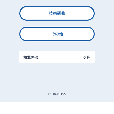
技術研修
その他
概算料金
0 円
© PRONI Inc.