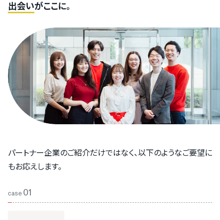
出会い
がここに。
33件
MAツール
43件
給与計算ソフト
234件
風評被害対策
逆SEO対策
62件
クラウドPBX
（SaaS）
35件
人事評価システム
84件
CTIシステム
63件
人事管理システム（HCM）
55件
SFA
21件
労務管理システム
パートナー企業のご紹介だけではなく、以下のようなご要望に
68件
メール配信システム
もお応えします。
90件
eラーニングシステム（LMS）
01
case
7件
福利厚生代行