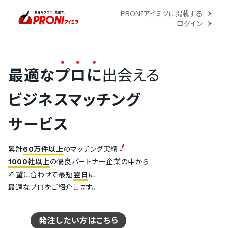
PRONIアイミツに掲載する
ログイン
最適な
プ
ロ
に
出会える
ビジネスマッチング
サービス
累計
60万件以上
のマッチング実績
1000社以上
の優良パートナー企業の中から
希望に合わせて最短
翌日
に
最適なプロをご紹介します。
発注したい方はこちら