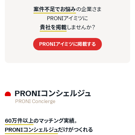
予約受付
1191件
人材紹介
案件不足でお悩み
の企業さま
78件
決済代行
相談窓口
PRONIアイミツに
営業職
428件
PR
貴社を掲載
しませんか？
企画・マーケティング
テレビPR
6件
受発注システム
2121件
物流倉庫
プログラマー・エンジニア
PRONIアイミツに掲載する
海外PR
発送代行
16件
販売管理システム
地域PR
FBA納品代行
1932件
人材派遣
3PL
飲食業
926件
DM発送
建設業
PRONIコンシェルジュ
1261件
イベント企画
227件
編集プロダクション
旅行・観光業
PRONI Concierge
コンサート・ライブ
（SaaS）
（SaaS）
60万件以上
のマッチング実績。
スポーツ
PRONIコンシェルジュ
だけがつくれる
76件
チャットボット
97件
勤怠管理システム
展示会