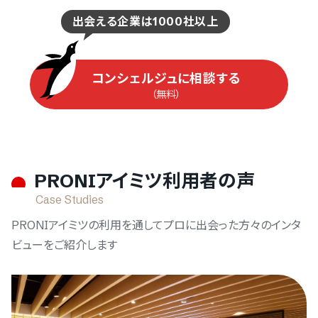
ログインするサービスの選択
出会える企業は1000社以上
『PRONIアイミツ』
『PRONIアイミツメンバーズ』
コンシェルジュに相談する
（無料）
PRONIアイミツ利用者の声
をご利用の方
Case Studies
PRONIアイミツの利用を通してプロに出会った方々のインタ
PRONIアイミツ
ビューをご紹介します
マイページにログイン