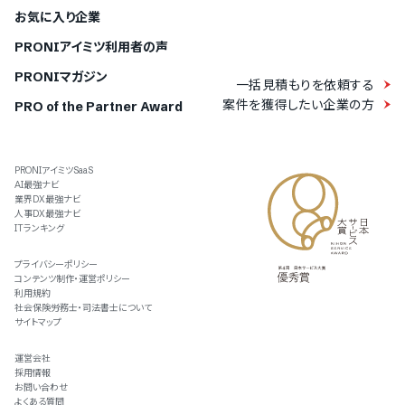
お気に入り企業
PRONIアイミツ利用者の声
PRONIマガジン
一括見積もりを依頼する
案件を獲得したい企業の方
PRO of the Partner Award
PRONIアイミツSaaS
AI最強ナビ
業界DX最強ナビ
人事DX最強ナビ
ITランキング
プライバシーポリシー
コンテンツ制作・運営ポリシー
利用規約
社会保険労務士・司法書士について
サイトマップ
運営会社
採用情報
お問い合わせ
よくある質問