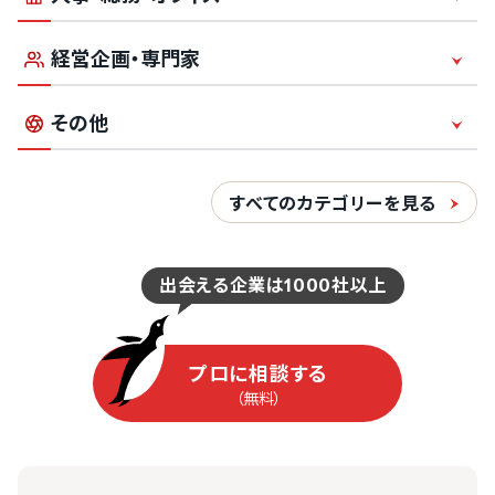
動画編集代行
645件
営業代行
動画広告
経営企画・専門家
訪問営業
3880件
印刷
CM制作
電話営業・テレアポ
その他
名刺
研修動画
4002件
税理士
成果報酬型
封筒
周年記念動画
すべてのカテゴリーを見る
（SaaS）
個人向け営業
シール・ステッカー・ラベル
2201件
社会保険労務士
BtoB向け営業
36件
ファイル転送サービス
1333件
Web広告
出会える企業は1000社以上
1405件
社員研修
1868件
コンサルティング
リスティング広告
11件
OCRサービス
639件
コールセンター
IT研修
SNS広告
（SaaS）
プロに相談する
電話代行
営業研修
（無料）
SEO対策
52件
ワークフローシステム
一次受付
パワハラ研修
リターゲティング広告
24時間対応
80件
会計ソフト
格安対応